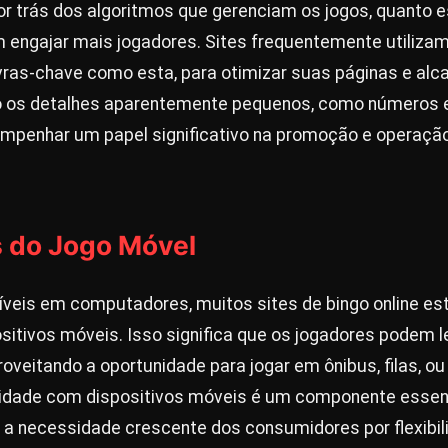
r trás dos algoritmos que gerenciam os jogos, quanto e
 engajar mais jogadores. Sites frequentemente utiliza
avras-chave como esta, para otimizar suas páginas e al
 os detalhes aparentemente pequenos, como números e
mpenhar um papel significativo na promoção e operação
 do Jogo Móvel
veis em computadores, muitos sites de bingo online es
sitivos móveis. Isso significa que os jogadores podem l
oveitando a oportunidade para jogar em ônibus, filas, ou
ilidade com dispositivos móveis é um componente essen
do a necessidade crescente dos consumidores por flexibil