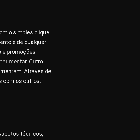
Com o simples clique
ento e de qualquer
as e promoções
perimentar. Outro
fomentam. Através de
s com os outros,
spectos técnicos,