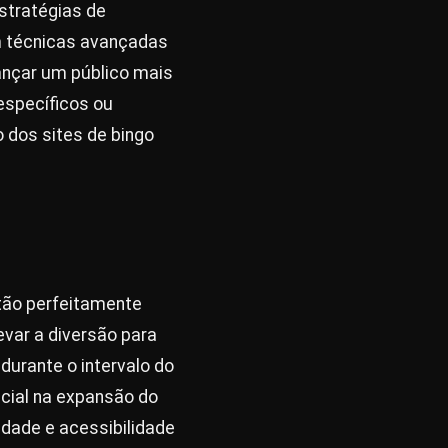
stratégias de
m técnicas avançadas
cançar um público mais
specíficos ou
 dos sites de bingo
tão perfeitamente
evar a diversão para
 durante o intervalo do
cial na expansão do
idade e acessibilidade