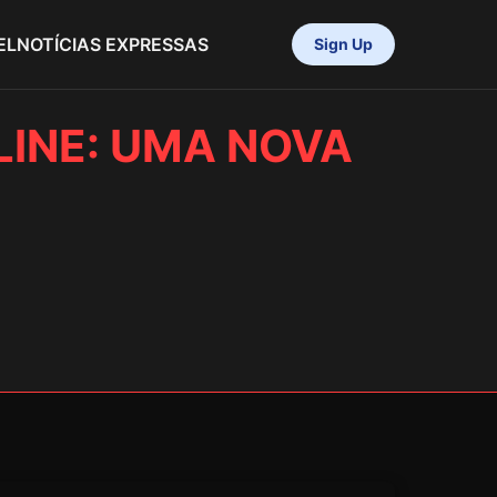
EL
NOTÍCIAS EXPRESSAS
Sign Up
INE: UMA NOVA