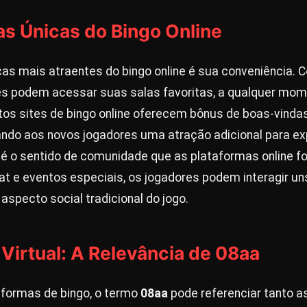
as Únicas do Bingo Online
as mais atraentes do bingo online é sua conveniência. 
es podem acessar suas salas favoritas, a qualquer mom
itos sites de bingo online oferecem bônus de boas-vind
ando aos novos jogadores uma atração adicional para ex
 é o sentido de comunidade que as plataformas online 
at e eventos especiais, os jogadores podem interagir un
aspecto social tradicional do jogo.
 Virtual: A Relevância de 08aa
aformas de bingo, o termo
08aa
pode referenciar tanto a