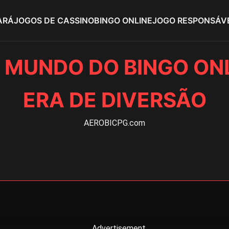
ARÁ
JOGOS DE CASSINO
BINGO ONLINE
JOGO RESPONSÁV
 MUNDO DO BINGO ONL
ERA DE DIVERSÃO
AEROBICPG.com