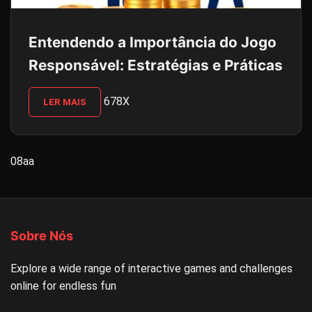
Entendendo a Importância do Jogo
Responsável: Estratégias e Práticas
678X
LER MAIS
08aa
Sobre Nós
Explore a wide range of interactive games and challenges
online for endless fun