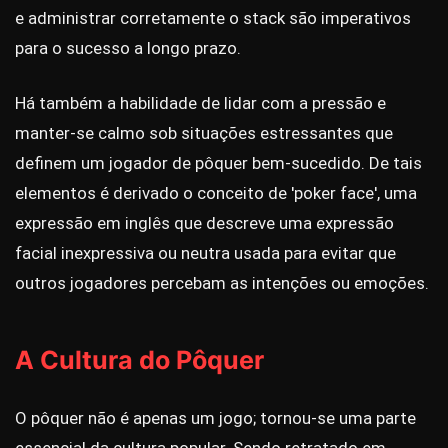
e administrar corretamente o stack são imperativos
para o sucesso a longo prazo.
Há também a habilidade de lidar com a pressão e
manter-se calmo sob situações estressantes que
definem um jogador de pôquer bem-sucedido. De tais
elementos é derivado o conceito de 'poker face', uma
expressão em inglês que descreve uma expressão
facial inexpressiva ou neutra usada para evitar que
outros jogadores percebam as intenções ou emoções.
A Cultura do Pôquer
O pôquer não é apenas um jogo; tornou-se uma parte