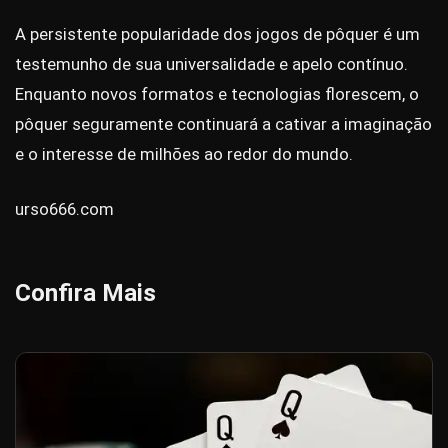
A persistente popularidade dos jogos de pôquer é um
testemunho de sua universalidade e apelo contínuo.
Enquanto novos formatos e tecnologias florescem, o
pôquer seguramente continuará a cativar a imaginação
e o interesse de milhões ao redor do mundo.
urso666.com
Confira Mais