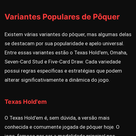
Variantes Populares de Pôquer
Existem várias variantes do pôquer, mas algumas delas
se destacam por sua popularidade e apelo universal.
Entre essas variantes estão o Texas Hold'em, Omaha,
Seven-Card Stud e Five-Card Draw. Cada variedade
possui regras específicas e estratégias que podem
alterar significativamente a dinâmica do jogo.
Texas Hold'em
O Texas Hold'em é, sem dúvida, a versão mais
conhecida e comumente jogada de pôquer hoje. O