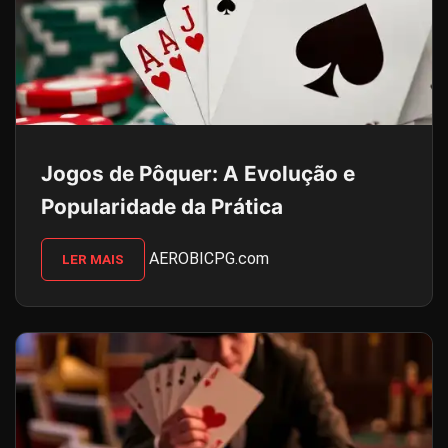
Jogos de Pôquer: A Evolução e
Popularidade da Prática
AEROBICPG.com
LER MAIS