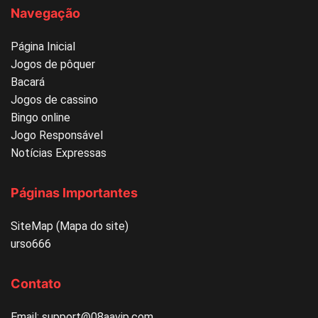
Navegação
Página Inicial
Jogos de pôquer
Bacará
Jogos de cassino
Bingo online
Jogo Responsável
Notícias Expressas
Páginas Importantes
SiteMap (Mapa do site)
urso666
Contato
Email: support@08aavip.com