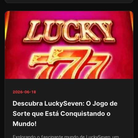
2026-06-18
Descubra LuckySeven: O Jogo de
Sorte que Está Conquistando o
Mundo!
Explorando o fascinante mundo de LuckySeven, um