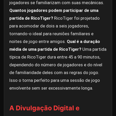
jogadores se familiarizam com suas mecânicas.
Quantos jogadores podem participar de uma
partida de RicoTiger?
RicoTiger foi projetado
para acomodar de dois a seis jogadores,
tornando-o ideal para reuniões familiares e
noites de jogo entre amigos.
Qual é a duração
média de uma partida de RicoTiger?
Uma partida
típica de RicoTiger dura entre 45 a 90 minutos,
dependendo do número de jogadores e do nível
de familiaridade deles com as regras do jogo.
Isso o torna perfeito para uma sessão de jogo
envolvente sem ser excessivamente longa.
A Divulgação Digital e