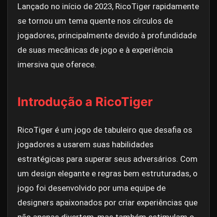
Lançado no início de 2023, RicoTiger rapidamente
se tornou um tema quente nos círculos de
jogadores, principalmente devido à profundidade
de suas mecânicas de jogo e à experiência
imersiva que oferece.
Introdução a RicoTiger
RicoTiger é um jogo de tabuleiro que desafia os
jogadores a usarem suas habilidades
estratégicas para superar seus adversários. Com
um design elegante e regras bem estruturadas, o
jogo foi desenvolvido por uma equipe de
designers apaixonados por criar experiências que