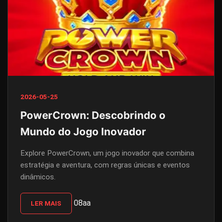
2026-05-25
PowerCrown: Descobrindo o
Mundo do Jogo Inovador
Explore PowerCrown, um jogo inovador que combina
estratégia e aventura, com regras únicas e eventos
dinâmicos.
08aa
LER MAIS