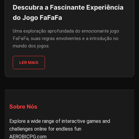
Descubra a Fascinante Experiência
do Jogo FaFaFa
Uma exploração aprofundada do emocionante jogo
FaFaFa, suas regras envolventes e a introdução no
mundo dos jogos.
LER MAIS
Sobre Nós
Explore a wide range of interactive games and
challenges online for endless fun
AEROBICPG.com