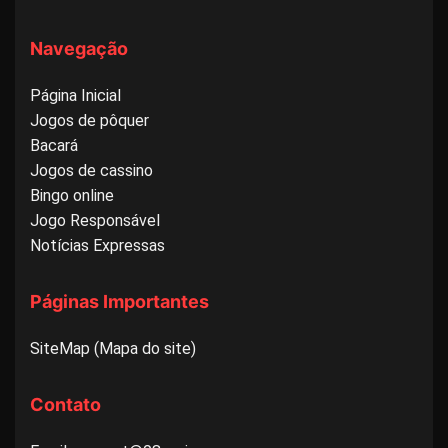
Navegação
Página Inicial
Jogos de pôquer
Bacará
Jogos de cassino
Bingo online
Jogo Responsável
Notícias Expressas
Páginas Importantes
SiteMap (Mapa do site)
Contato