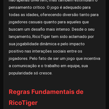
não apenas divertem, mas também estimulam o
pensamento crítico. O jogo é adequado para
todas as idades, oferecendo diversão tanto para
jogadores casuais quanto para aqueles que
buscam um desafio mais intenso. Desde o seu
lançamento, RicoTiger tem sido aclamado por
sua jogabilidade dinâmica e pelo impacto
positivo nas interações sociais entre os
jogadores. Pelo fato de ser um jogo que incentiva
a comunicação e o trabalho em equipe, sua
popularidade só cresce.
Regras Fundamentais de
RicoTiger