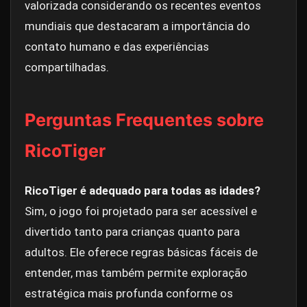
valorizada considerando os recentes eventos
mundiais que destacaram a importância do
contato humano e das experiências
compartilhadas.
Perguntas Frequentes sobre
RicoTiger
RicoTiger é adequado para todas as idades?
Sim, o jogo foi projetado para ser acessível e
divertido tanto para crianças quanto para
adultos. Ele oferece regras básicas fáceis de
entender, mas também permite exploração
estratégica mais profunda conforme os