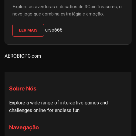
Explore as aventuras e desafios de 3CoinTreasures, o
novo jogo que combina estratégia e emoção.
urso666
LER MAIS
AEROBICPG.com
Sobre Nós
Explore a wide range of interactive games and
challenges online for endless fun
Navegação