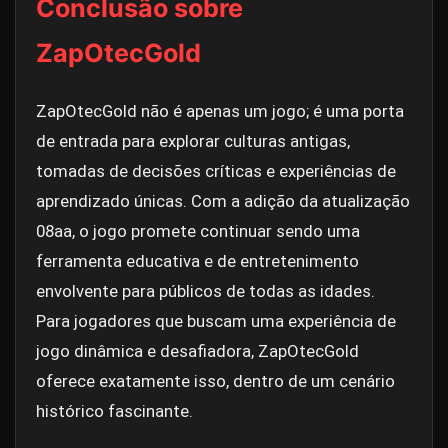
Conclusão sobre
ZapOtecGold
ZapOtecGold não é apenas um jogo; é uma porta
de entrada para explorar culturas antigas,
tomadas de decisões críticas e experiências de
aprendizado únicas. Com a adição da atualização
08aa, o jogo promete continuar sendo uma
ferramenta educativa e de entretenimento
envolvente para públicos de todas as idades.
Para jogadores que buscam uma experiência de
jogo dinâmica e desafiadora, ZapOtecGold
oferece exatamente isso, dentro de um cenário
histórico fascinante.