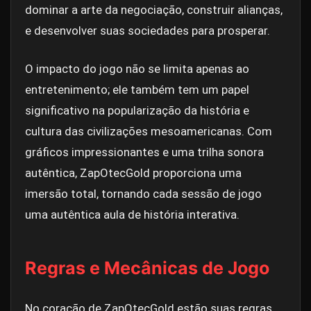
dominar a arte da negociação, construir alianças,
e desenvolver suas sociedades para prosperar.
O impacto do jogo não se limita apenas ao
entretenimento; ele também tem um papel
significativo na popularização da história e
cultura das civilizações mesoamericanas. Com
gráficos impressionantes e uma trilha sonora
autêntica, ZapOtecGold proporciona uma
imersão total, tornando cada sessão de jogo
uma autêntica aula de história interativa.
Regras e Mecânicas de Jogo
No coração de ZapOtecGold estão suas regras