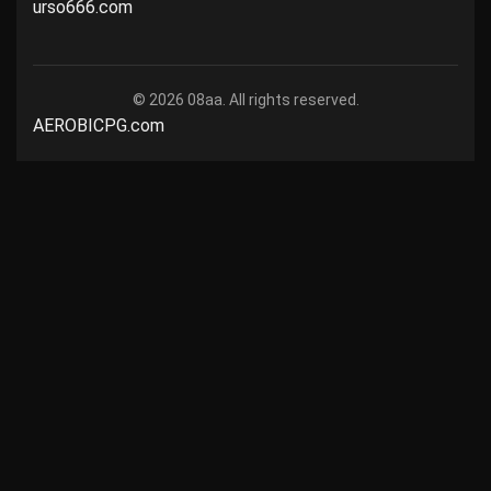
urso666.com
© 2026 08aa. All rights reserved.
AEROBICPG.com