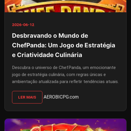
2026-06-12
Desbravando o Mundo de
ChefPanda: Um Jogo de Estratégia
e Criatividade Culinária
Descubra o universo de ChefPanda, um emocionante
jogo de estratégia culinária, com regras únicas e
ambientação atualizada para refletir tendências atuais.
AEROBICPG.com
LER MAIS